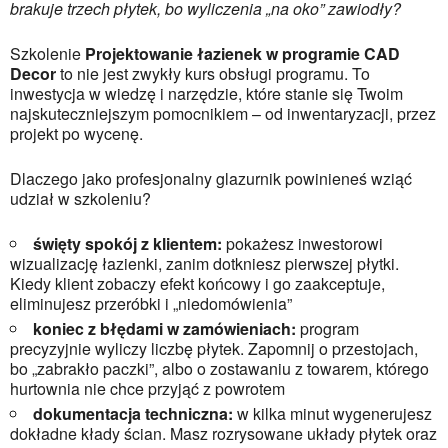
brakuje trzech płytek, bo wyliczenia „na oko” zawiodły?
Szkolenie
Projektowanie łazienek w programie CAD
Decor
to nie jest zwykły kurs obsługi programu. To
inwestycja w wiedzę i narzędzie, które stanie się Twoim
najskuteczniejszym pomocnikiem – od inwentaryzacji, przez
projekt po wycenę.
Dlaczego jako profesjonalny glazurnik powinieneś wziąć
udział w szkoleniu?
święty spokój z klientem:
pokażesz inwestorowi
wizualizację łazienki, zanim dotkniesz pierwszej płytki.
Kiedy klient zobaczy efekt końcowy i go zaakceptuje,
eliminujesz przeróbki i „niedomówienia”
koniec z błędami w zamówieniach:
program
precyzyjnie wyliczy liczbę płytek. Zapomnij o przestojach,
bo „zabrakło paczki”, albo o zostawaniu z towarem, którego
hurtownia nie chce przyjąć z powrotem
dokumentacja techniczna:
w kilka minut wygenerujesz
dokładne kłady ścian. Masz rozrysowane układy płytek oraz