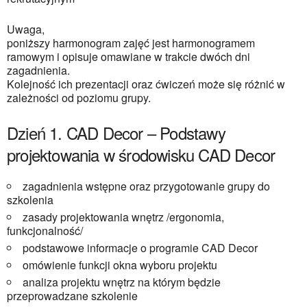
Uwaga,
poniższy harmonogram zajęć jest harmonogramem
ramowym i opisuje omawiane w trakcie dwóch dni
zagadnienia.
Kolejność ich prezentacji oraz ćwiczeń może się różnić w
zależności od poziomu grupy.
Dzień 1. CAD Decor – Podstawy
projektowania w środowisku CAD Decor
zagadnienia wstępne oraz przygotowanie grupy do
szkolenia
zasady projektowania wnętrz /ergonomia,
Bądź na bieżąco,
funkcjonalność/
podstawowe informacje o programie CAD Decor
zapisz się do
omówienie funkcji okna wyboru projektu
analiza projektu wnętrz na którym będzie
newslettera
przeprowadzane szkolenie