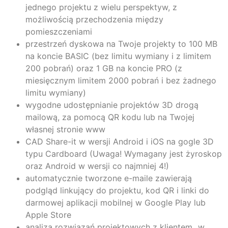
jednego projektu z wielu perspektyw, z
możliwością przechodzenia między
pomieszczeniami
przestrzeń dyskowa na Twoje projekty to 100 MB
na koncie BASIC (bez limitu wymiany i z limitem
200 pobrań) oraz 1 GB na koncie PRO (z
miesięcznym limitem 2000 pobrań i bez żadnego
limitu wymiany)
wygodne udostępnianie projektów 3D drogą
mailową, za pomocą QR kodu lub na Twojej
własnej stronie www
CAD Share-it w wersji Android i iOS na gogle 3D
Bądź na bieżąco,
typu Cardboard (Uwaga! Wymagany jest żyroskop
oraz Android w wersji co najmniej 4!)
zapisz się do
automatycznie tworzone e-maile zawierają
podgląd linkujący do projektu, kod QR i linki do
newslettera
darmowej aplikacji mobilnej w Google Play lub
Apple Store
analiza rozwiązań projektowych z klientem „w